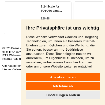
Ihre Privatsphäre ist uns wichtig
Diese Website verwendet Cookies und Targeting
Technologien, um Ihnen ein besseres Internet-
Erlebnis zu ermöglichen und die Werbung, die
©2026 Bazos -
Kleinanzeigen, Bazar Toyota
Sie sehen, besser an Ihre Bedürfnisse
Hilfe
,
FAQ
,
Bewertung
,
Kontakt
,
Nutzungsbedingungen
,
Datenschutzerklärung
,
anzupassen. Diese Technologien nutzen wir
RSS
,
außerdem, um Ergebnisse zu messen, um zu
Inserate Auto gesamt:
141
, in 24 Stunden:
6
verstehen, woher unsere Besucher kommen
Alle Kategorien
,
Beliebte Suchen
oder um unsere Website weiter zu entwickeln.
Länder:
Österreich
,
Tschechien
,
Slowakei
,
Polen
Alle akzeptieren
Ich lehne ab
Einstellungen ändern