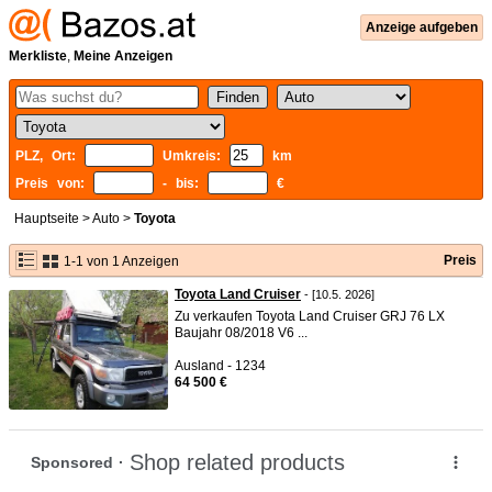
Anzeige aufgeben
Merkliste
,
Meine Anzeigen
PLZ, Ort:
Umkreis:
km
Preis von:
- bis:
€
Hauptseite
>
Auto
>
Toyota
Preis
1-1 von 1 Anzeigen
Toyota Land Cruiser
- [10.5. 2026]
Zu verkaufen Toyota Land Cruiser GRJ 76 LX
Baujahr 08/2018 V6 ...
Ausland - 1234
64 500 €