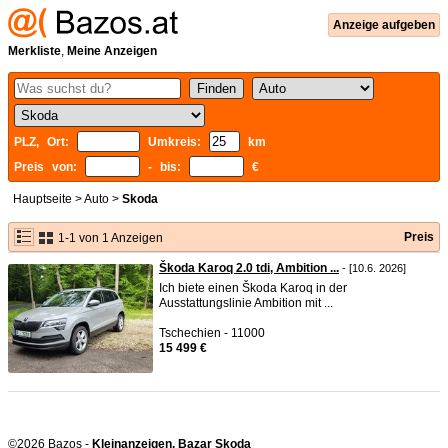
Anzeige aufgeben
Merkliste
,
Meine Anzeigen
PLZ, Ort:
Umkreis:
km
Preis von:
- bis:
€
Hauptseite
>
Auto
>
Skoda
Preis
1-1 von 1 Anzeigen
Škoda Karoq 2.0 tdi, Ambition ...
- [10.6. 2026]
Ich biete einen Škoda Karoq in der
Ausstattungslinie Ambition mit ...
Tschechien - 11000
15 499 €
©2026 Bazos -
Kleinanzeigen, Bazar Skoda