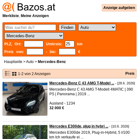
Anzeige aufgeben
Merkliste
,
Meine Anzeigen
PLZ, Ort:
Umkreis:
km
Preis von:
- bis:
€
Hauptseite
>
Auto
>
Mercedes-Benz
Preis
1-2 von 2 Anzeigen
Mercedes-Benz C 43 AMG T-Model ...
- [28.6. 2026]
Mercedes-Benz C 43 AMG T-Modell 4MATIC | 390
PS | Panorama | 2019 ...
Ausland - 1234
32 000 €
Mercedes E300de, plug in hybri ...
- [10.6. 2026]
Mercedes E300de 2019, Plug-in-Hybrid, 5 l/100
km Ich verkaufe ei ...