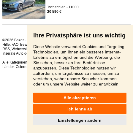
Tschechien - 11000
20 590 €
Ihre Privatsphäre ist uns wichtig
©2026 Bazos -
Kleinanzeigen, Bazar Mercedes-Benz
Hilfe
,
FAQ
,
Bewertung
,
Kontakt
,
Nutzungsbedingungen
,
Datenschutzerklärung
,
Diese Website verwendet Cookies und Targeting
RSS
,
Technologien, um Ihnen ein besseres Internet-
Inserate Auto gesamt:
141
, in 24 Stunden:
6
Erlebnis zu ermöglichen und die Werbung, die
Sie sehen, besser an Ihre Bedürfnisse
Alle Kategorien
,
Beliebte Suchen
Länder:
Österreich
,
Tschechien
,
Slowakei
,
Polen
anzupassen. Diese Technologien nutzen wir
außerdem, um Ergebnisse zu messen, um zu
verstehen, woher unsere Besucher kommen
oder um unsere Website weiter zu entwickeln.
Alle akzeptieren
Ich lehne ab
Einstellungen ändern