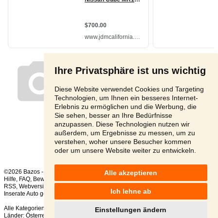
Ihre Privatsphäre ist uns wichtig
Diese Website verwendet Cookies und Targeting
Technologien, um Ihnen ein besseres Internet-
Erlebnis zu ermöglichen und die Werbung, die
Sie sehen, besser an Ihre Bedürfnisse
anzupassen. Diese Technologien nutzen wir
außerdem, um Ergebnisse zu messen, um zu
Seite:
1
2
Nächste
verstehen, woher unsere Besucher kommen
oder um unsere Website weiter zu entwickeln.
©2026 Bazos -
Kleinanzeigen, Bazar Autoteile
Alle akzeptieren
Hilfe
,
FAQ
,
Bewertung
,
Kontakt
,
Nutzungsbedingungen
,
Datenschutzerklärung
,
RSS
,
Ich lehne ab
Inserate Auto gesamt:
140
, in 24 Stunden:
1
Alle Kategorien
,
Beliebte Suchen
Einstellungen ändern
Länder:
Österreich
,
Tschechien
,
Slowakei
,
Polen