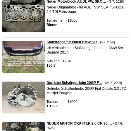
Neuer Motorblock AUDI, VW, SKO ...
- [6.7. 2026]
Neuer Originalblock für AUDI, VW, SEAT, SKODA
2.0 TDI Fahrzeuge, ...
Tschechien - 11000
Bieten
Stoßstange für einen BMW 5er
- [5.7. 2026]
Ich verkaufe eine Stoßstange für einen BMW 5er.
Baujahr 2017. T ...
Ausland - 1234
150 €
Getriebe Schaltgetriebe 20GP F ...
- [24.6. 2026]
Getriebe Schaltgetriebe 20GP Fiat Ducato 2.3 JTD
Multijet Peugeot ...
Tschechien - 11000
1 199 €
NEUER MOTOR CRAFTER 2.0 CR 90. ...
- [24.6.
2026]