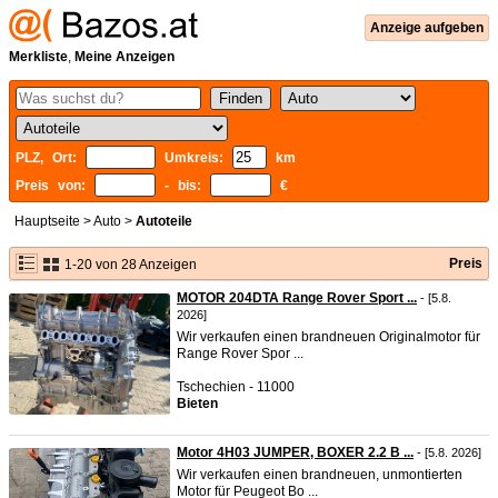
Anzeige aufgeben
Merkliste
,
Meine Anzeigen
PLZ, Ort:
Umkreis:
km
Preis von:
- bis:
€
Hauptseite
>
Auto
>
Autoteile
Preis
1-20 von 28 Anzeigen
MOTOR 204DTA Range Rover Sport ...
- [5.8.
2026]
Wir verkaufen einen brandneuen Originalmotor für
Range Rover Spor ...
Tschechien - 11000
Bieten
Motor 4H03 JUMPER, BOXER 2.2 B ...
- [5.8. 2026]
Wir verkaufen einen brandneuen, unmontierten
Motor für Peugeot Bo ...