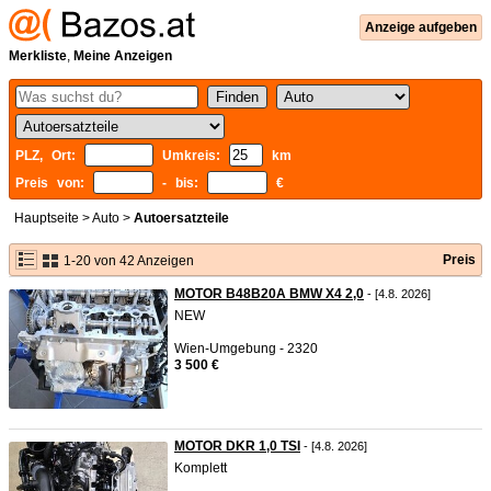
Anzeige aufgeben
Merkliste
,
Meine Anzeigen
PLZ, Ort:
Umkreis:
km
Preis von:
- bis:
€
Hauptseite
>
Auto
>
Autoersatzteile
Preis
1-20 von 42 Anzeigen
MOTOR B48B20A BMW X4 2,0
- [4.8. 2026]
NEW
Wien-Umgebung - 2320
3 500 €
MOTOR DKR 1,0 TSI
- [4.8. 2026]
Komplett