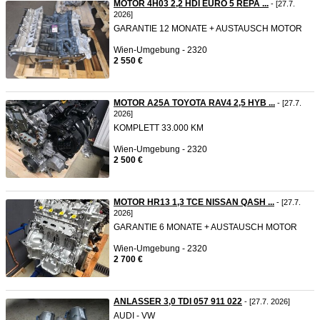
MOTOR 4H03 2,2 HDI EURO 5 REPA ...
- [27.7.
2026]
GARANTIE 12 MONATE + AUSTAUSCH MOTOR
Wien-Umgebung - 2320
2 550 €
MOTOR A25A TOYOTA RAV4 2,5 HYB ...
- [27.7.
2026]
KOMPLETT 33.000 KM
Wien-Umgebung - 2320
2 500 €
MOTOR HR13 1,3 TCE NISSAN QASH ...
- [27.7.
2026]
GARANTIE 6 MONATE + AUSTAUSCH MOTOR
Wien-Umgebung - 2320
2 700 €
ANLASSER 3,0 TDI 057 911 022
- [27.7. 2026]
AUDI - VW