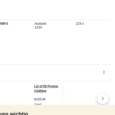
 500 €
Ausland
223 x
1234
 uns wichtig