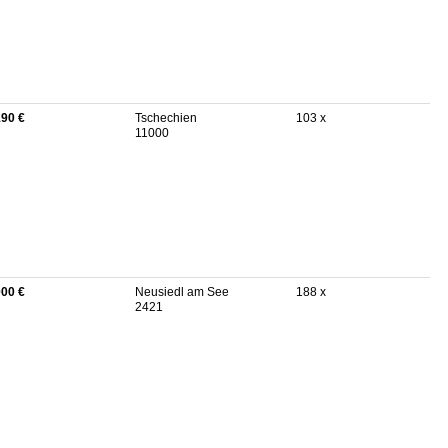
190 €
Tschechien
103 x
11000
000 €
Neusiedl am See
188 x
2421