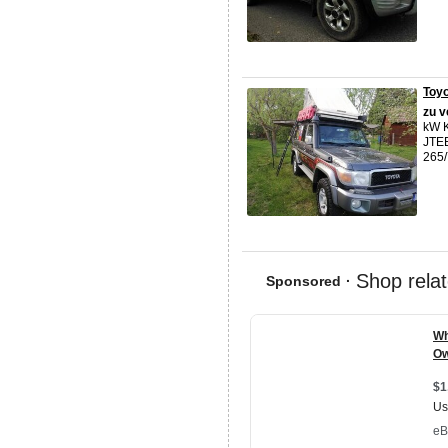
Toyo
zu
v
kW K
JTEE
265/