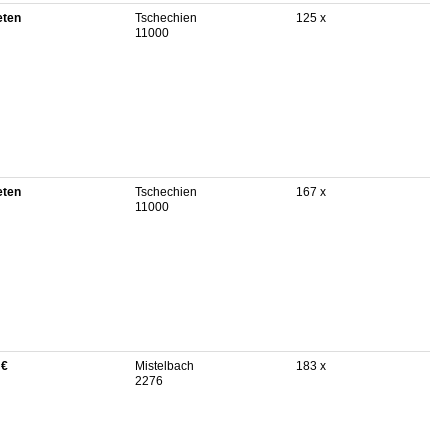
eten
Tschechien
125 x
11000
eten
Tschechien
167 x
11000
 €
Mistelbach
183 x
2276