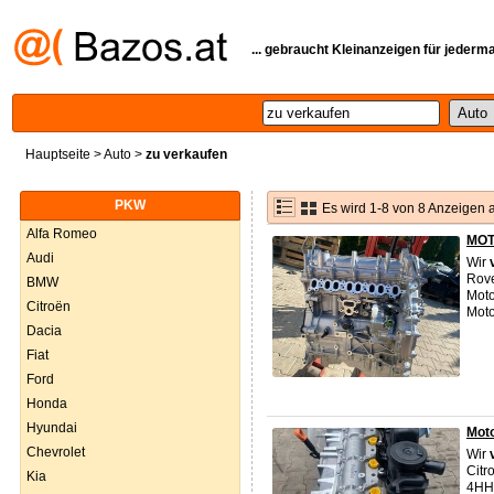
... gebraucht Kleinanzeigen für jederm
Hauptseite
>
Auto
>
zu verkaufen
PKW
Es wird 1-8 von 8 Anzeigen 
Alfa Romeo
MOT
Audi
Wir
Rove
BMW
Moto
Citroën
Mot
Dacia
Fiat
Ford
Honda
Hyundai
Mot
Chevrolet
Wir
Citr
Kia
4HH