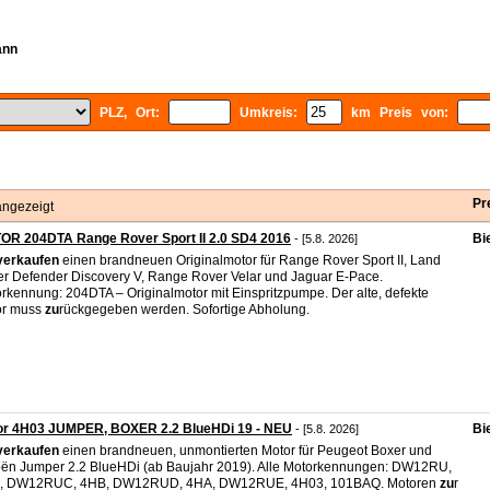
ann
PLZ, Ort:
Umkreis:
km Preis von:
Pr
angezeigt
OR 204DTA Range Rover Sport II 2.0 SD4 2016
Bi
- [5.8. 2026]
verkaufen
einen brandneuen Originalmotor für Range Rover Sport II, Land
r Defender Discovery V, Range Rover Velar und Jaguar E-Pace.
rkennung: 204DTA – Originalmotor mit Einspritzpumpe. Der alte, defekte
or muss
zu
rückgegeben werden. Sofortige Abholung.
or 4H03 JUMPER, BOXER 2.2 BlueHDi 19 - NEU
Bi
- [5.8. 2026]
verkaufen
einen brandneuen, unmontierten Motor für Peugeot Boxer und
oën Jumper 2.2 BlueHDi (ab Baujahr 2019). Alle Motorkennungen: DW12RU,
, DW12RUC, 4HB, DW12RUD, 4HA, DW12RUE, 4H03, 101BAQ. Motoren
zu
r