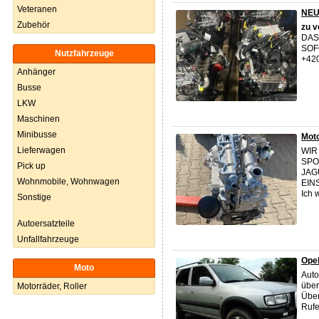
Veteranen
NEU
Zubehör
zu
v
DAS
SOF
Nutzfahrzeuge
+42
Anhänger
Busse
LKW
Maschinen
Minibusse
Moto
Lieferwagen
WI
SPO
Pick up
JAG
Wohnmobile, Wohnwagen
EINS
Ich 
Sonstige
Autoersatzteile
Unfallfahrzeuge
Opel
Moto
Auto
über
Motorräder, Roller
Über
Rufe