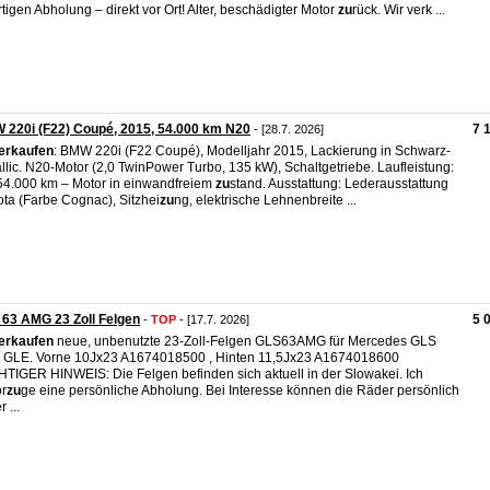
rtigen Abholung – direkt vor Ort! Alter, beschädigter Motor
zu
rück. Wir verk ...
220i (F22) Coupé, 2015, 54.000 km N20
7 
- [28.7. 2026]
erkaufen
: BMW 220i (F22 Coupé), Modelljahr 2015, Lackierung in Schwarz-
llic. N20-Motor (2,0 TwinPower Turbo, 135 kW), Schaltgetriebe. Laufleistung:
54.000 km – Motor in einwandfreiem
zu
stand. Ausstattung: Lederausstattung
ta (Farbe Cognac), Sitzhei
zu
ng, elektrische Lehnenbreite ...
63 AMG 23 Zoll Felgen
5 
-
TOP
- [17.7. 2026]
erkaufen
neue, unbenutzte 23-Zoll-Felgen GLS63AMG für Mercedes GLS
 GLE. Vorne 10Jx23 A1674018500 , Hinten 11,5Jx23 A1674018600
TIGER HINWEIS: Die Felgen befinden sich aktuell in der Slowakei. Ich
r
zu
ge eine persönliche Abholung. Bei Interesse können die Räder persönlich
r ...