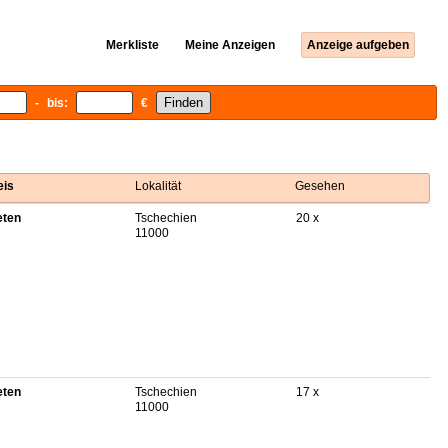
Merkliste
Meine Anzeigen
Anzeige aufgeben
- bis:
€
eis
Lokalität
Gesehen
eten
Tschechien
20 x
11000
eten
Tschechien
17 x
11000