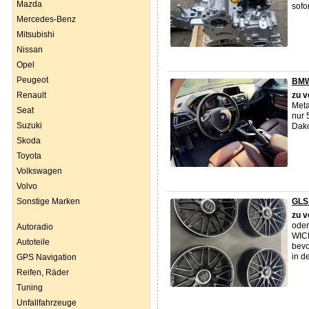
Mazda
sofo
Mercedes-Benz
Mitsubishi
Nissan
Opel
Peugeot
BMW 
Renault
zu
v
Meta
Seat
nur 
Suzuki
Dako
Skoda
Toyota
Volkswagen
Volvo
Sonstige Marken
GLS 
zu
v
oder
Autoradio
WICH
Autoteile
bevo
in de
GPS Navigation
Reifen, Räder
Tuning
Unfallfahrzeuge