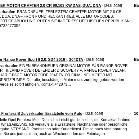
ER MOTOR CRAFTER 2.0 CR 90.103 KW DAS, DUA, DNA
Bi
- [24.6. 2026]
erkaufen
: BRANDNEUER, ZERLEGTEM CRAFTER-MOTOR MIT 2.0 CR
, DUA, DNA – FRONT- UND HECKANTRIEB, ALLE MOTORCODES,
ORTIGE ABHOLUNG. RUFEN SIE IN DER TSCHECHISCHEN REPUBLIK AN:
0732977352.
r Range Rover Sport II 2.0, SD4 2016 -, 204DTA
Bi
- [26.5. 2026]
R
verkaufen
EINEN BRANDNEUEN ORIGINALMOTOR FÜR RANGE ROVER
RT II, ​​LAND ROVER DEFENDER DISCOVERY V, RANGE ROVER VELAR,
UAR E-PACE. MOTORCODE 204DTA. ORIGINAL NEUMOTOR MIT
PRITZPUMPE. Der alte, beschädigte Motor muss
zu
rückgegeben werden.
werde es sofort abholen. Kontakt +42073 ...
 Frontera B Zu verkaufen Ersatzteile vom Auto
10
- [22.5. 2026]
teile Opel Frontera Mein Deutsch ist nicht gut, besser ist die Kontaktaufnahme
 WhatsApp/SMS. Ich verkaufe alle Ersatzteile. Nachnahme oder persönliche
gabe. VERSAND: Packstation oder Kurierdienst. Preise nach Vereinbarung.
n Sie uns jederzeit an, auch an Wochenenden und Feiertagen ...