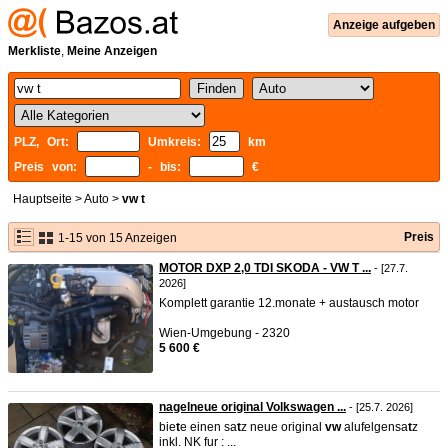
Anzeige aufgeben
Merkliste
,
Meine Anzeigen
PLZ, Ort:
Umkreis:
km
Preis von:
- bis:
€
Hauptseite
>
Auto
>
vw t
Preis
1-15 von 15 Anzeigen
MOTOR DXP 2,0 TDI SKODA - VW T ...
- [27.7.
2026]
Komplett garantie 12.monate + austausch motor
Wien-Umgebung - 2320
5 600 €
nagelneue original Volkswagen ...
- [25.7. 2026]
bie
t
e einen sa
t
z neue original
vw
alufelgensa
t
z
inkl. NK fur : ...