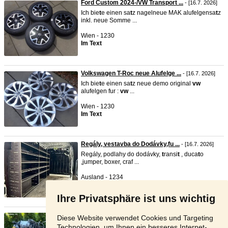
Ford Custom 2024-/VW Transport ...
- [16.7. 2026]
Ich bie
t
e einen sa
t
z nagelneue MAK alufelgensa
t
z
inkl. neue Somme ...
Wien - 1230
Im Text
Volkswagen T-Roc neue Alufelge ...
- [16.7. 2026]
Ich bie
t
e einen sa
t
z neue demo original
vw
alufelgen fur :
vw
...
Wien - 1230
Im Text
Regály, vestavba do Dodávky,fu ...
- [16.7. 2026]
Regály, podlahy do dodávky,
t
ransi
t
, duca
t
o
,jumper, boxer, craf ...
Ausland - 1234
200 €
Ihre Privatsphäre ist uns wichtig
Motor VW T6 2.0 TDi 84kW, 110k ...
- [8.6. 2026]
Diese Website verwendet Cookies und Targeting
Ich verkaufe einen brandneuen - unmon
t
ier
t
en
Technologien, um Ihnen ein besseres Internet-