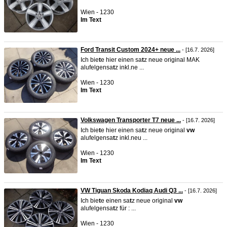
Wien - 1230
Im Text
Ford Transit Custom 2024+ neue ...
- [16.7. 2026]
Ich bie
t
e hier einen sa
t
z neue original MAK
alufelgensa
t
z inkl.ne ...
Wien - 1230
Im Text
Volkswagen Transporter T7 neue ...
- [16.7. 2026]
Ich bie
t
e hier einen sa
t
z neue original
vw
alufelgensa
t
z inkl.neu ...
Wien - 1230
Im Text
VW Tiguan Skoda Kodiaq Audi Q3 ...
- [16.7. 2026]
Ich bie
t
e einen sa
t
z neue original
vw
alufelgensa
t
z für : ...
Wien - 1230