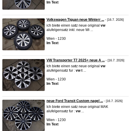
Im Text
Volkswagen Tiguan neue Winterr ...
- [16.7. 2026]
ich bie
t
e einen sa
t
z neue original
vw
alufelgensa
t
z inkl. neue Wi ...
Wien - 1230
Im Text
VW Transporter T7 2025+ neue A ...
- [16.7. 2026]
Ich bie
t
e einen sa
t
z neue original
vw
alufelgensa
t
z fur :
vw
t
...
Wien - 1230
Im Text
neue Ford Transit Custom nagel ...
- [16.7. 2026]
Ich bie
t
e einen sa
t
z neue original MAK
alufelgensa
t
z fur :
vw
...
Wien - 1230
Im Text