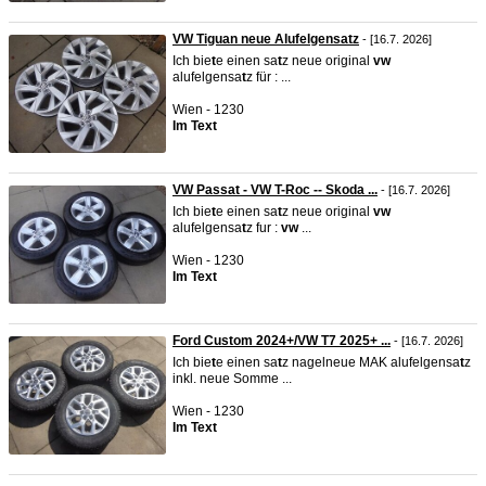
VW Tiguan neue Alufelgensatz
- [16.7. 2026]
Ich bie
t
e einen sa
t
z neue original
vw
alufelgensa
t
z für : ...
Wien - 1230
Im Text
VW Passat - VW T-Roc -- Skoda ...
- [16.7. 2026]
Ich bie
t
e einen sa
t
z neue original
vw
alufelgensa
t
z fur :
vw
...
Wien - 1230
Im Text
Ford Custom 2024+/VW T7 2025+ ...
- [16.7. 2026]
Ich bie
t
e einen sa
t
z nagelneue MAK alufelgensa
t
z
inkl. neue Somme ...
Wien - 1230
Im Text