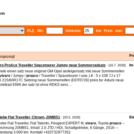
ann
PLZ, Ort:
Umkreis:
km Preis von:
Pr
angezeigt
aro ProAce Traveller Spacetourer Jumpy neue Sommerradsatz
Im
- [16.7. 2026]
biete einen satz neue original GM-Opel alufelgensatz inkl.neue Sommerreifen
vivaro
/ Jumpy /
proace
/ Traveller / Spacetourer / usw. LK : 5 x 108 7J x 17
 215/60R17C Sebring neue Sommerreifen (DOT0726) preis fur 4stuck neue
lettrad €999 der satz ist ohne RDKS senz ...
iebe Fiat Traveller, Citroen, 20MB51
Bi
- [20.5. 2026]
iebe Fiat Traveller, Fiat Talento, Peugeot EXPERT III,
vivaro
, Toyota
proace
–
ichnung 20MB51, Inhalt: 2.0 JTD / HDi, Schaltgetriebe, 6 Gänge, 2016- –
leistung 3.000 km. Kontakt +420732977352.