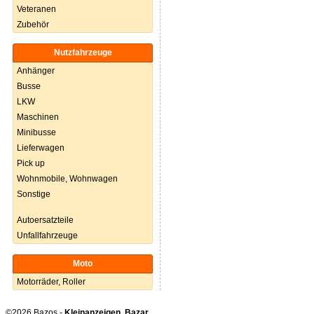
Veteranen
Zubehör
Nutzfahrzeuge
Anhänger
Busse
LKW
Maschinen
Minibusse
Lieferwagen
Pick up
Wohnmobile, Wohnwagen
Sonstige
Autoersatzteile
Unfallfahrzeuge
Moto
Motorräder, Roller
©2026 Bazos -
Kleinanzeigen, Bazar