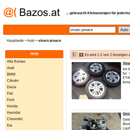
... gebraucht Kleinanzeigen für jederm
Hauptseite
>
Auto
>
vivaro proace
PKW
Es wird 1-2 von 2 Anzeigen 
Alfa Romeo
Viv
Audi
Ich 
fur :
BMW
ET46
Citroën
komp
Dacia
Fiat
Ford
Honda
Hyundai
Getr
Chevrolet
Getr
Beze
Kia
Lauf