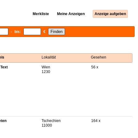
Merkliste
Meine Anzeigen
Anzeige aufgeben
- bis:
€
eis
Lokalität
Gesehen
 Text
Wien
56 x
1230
eten
Tschechien
164 x
11000