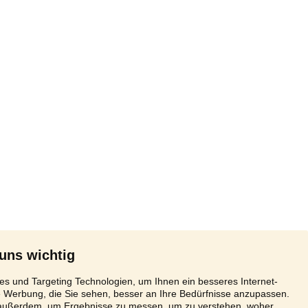
 uns wichtig
s und Targeting Technologien, um Ihnen ein besseres Internet-
e Werbung, die Sie sehen, besser an Ihre Bedürfnisse anzupassen.
 außerdem, um Ergebnisse zu messen, um zu verstehen, woher