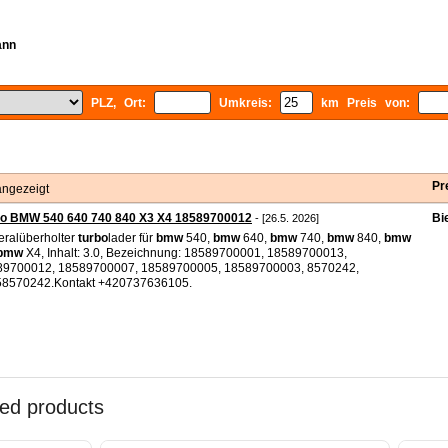
ann
PLZ, Ort:
Umkreis:
km Preis von:
Pr
angezeigt
bo BMW 540 640 740 840 X3 X4 18589700012
Bi
- [26.5. 2026]
ralüberholter
turbo
lader für
bmw
540,
bmw
640,
bmw
740,
bmw
840,
bmw
bmw
X4, Inhalt: 3.0, Bezeichnung: 18589700001, 18589700013,
89700012, 18589700007, 18589700005, 18589700003, 8570242,
58570242.Kontakt +420737636105.