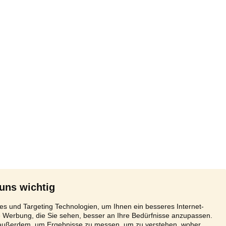
 uns wichtig
s und Targeting Technologien, um Ihnen ein besseres Internet-
e Werbung, die Sie sehen, besser an Ihre Bedürfnisse anzupassen.
 außerdem, um Ergebnisse zu messen, um zu verstehen, woher