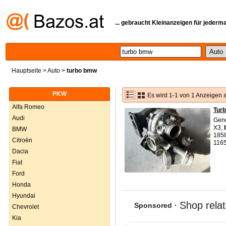
... gebraucht Kleinanzeigen für jederm
Hauptseite
>
Auto
>
turbo bmw
PKW
Es wird 1-1 von 1 Anzeigen 
Alfa Romeo
Tur
Audi
Gene
X3,
BMW
185
Citroën
116
Dacia
Fiat
Ford
Honda
Hyundai
Chevrolet
Kia