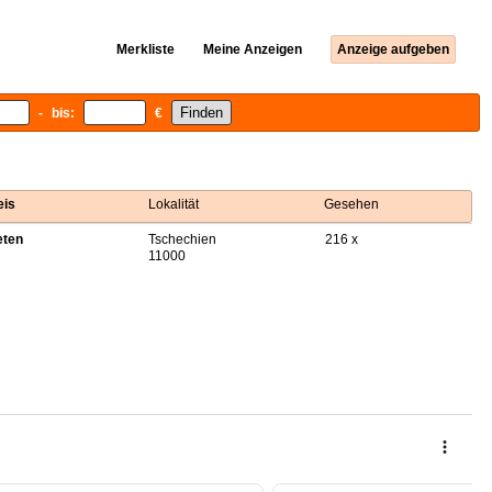
Merkliste
Meine Anzeigen
Anzeige aufgeben
- bis:
€
eis
Lokalität
Gesehen
eten
Tschechien
216 x
11000