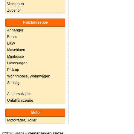
Veteranen
Zubehör
Nutzfahrzeuge
Anhänger
Busse
LKW
Maschinen
Minibusse
Lieferwagen
Pick up
Wohnmobile, Wohnwagen
Sonstige
Autoersatzteile
Unfallfahrzeuge
Moto
Motorräder, Roller
©2026 Bazos -
Kleinanzeigen, Bazar