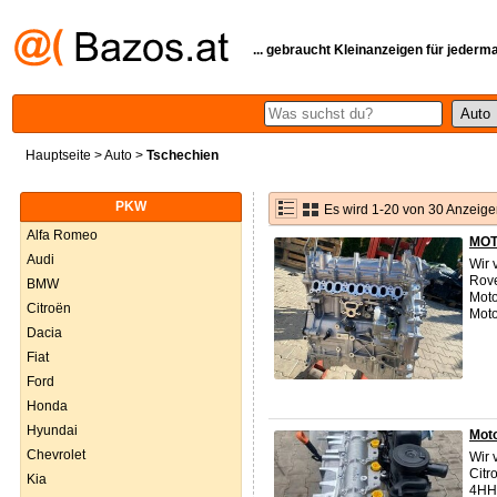
... gebraucht Kleinanzeigen für jederm
Hauptseite
>
Auto
>
Tschechien
PKW
Es wird 1-20 von 30 Anzeige
Alfa Romeo
MOT
Audi
Wir 
Rove
BMW
Moto
Citroën
Moto
Dacia
Fiat
Ford
Honda
Hyundai
Mot
Chevrolet
Wir 
Citr
Kia
4HH