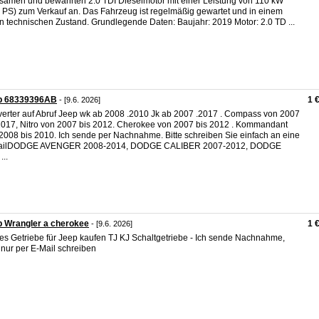
samen und bewährten 2.0 TDI Dieselmotor mit einer Leistung von 110 kW
 PS) zum Verkauf an. Das Fahrzeug ist regelmäßig gewartet und in einem
n technischen Zustand. Grundlegende Daten: Baujahr: 2019 Motor: 2.0 TD ...
p 68339396AB
1 
- [9.6. 2026]
erter auf Abruf Jeep wk ab 2008 .2010 Jk ab 2007 .2017 . Compass von 2007
2017, Nitro von 2007 bis 2012. Cherokee von 2007 bis 2012 . Kommandant
2008 bis 2010. Ich sende per Nachnahme. Bitte schreiben Sie einfach an eine
ailDODGE AVENGER 2008-2014, DODGE CALIBER 2007-2012, DODGE
...
 Wrangler a cherokee
1 
- [9.6. 2026]
res Getriebe für Jeep kaufen TJ KJ Schaltgetriebe - Ich sende Nachnahme,
e nur per E-Mail schreiben