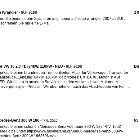
p Wrangler
2 
- [9.6. 2026]
en Sie einen neuen Satz türen orig mopar auf Jeep wrangler 2007 a2016 .
e schreiben Sie nur eine E-Mail
r VW T6 2.0 TDi 84kW, 110kW - NEU
Bi
- [8.6. 2026]
verkaufe einen brandneuen - unmontierten Motor für Volkswagen Transporter
ahrzeuge, Leistung: 84kW, 110kW, Motorcodes: CXH, CXF. Motor ist AUF
R. Wir bieten in unserem Service auch den Austausch von Motoren zu
m vergünstigten Preis an. Wir übernehmen auch das Abschleppen von Fahr ...
cedes-Benz 300 W 186
65
- [7.6. 2026]
verkaufe einen schönen Mercedes Benz Adenauer 300 W 186. R.V. 1952
ere Fotos unter: https://www.rajveteranu.cz/36800-mercedes-benz-300-w-
rcedes-Benz 300 W 18686?fz=vse