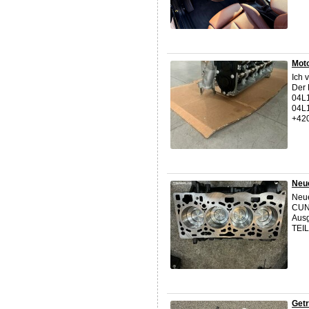
Moto
Ich 
Der 
04L
04L1
+42
Neu
Neue
CUNA
Ausg
TEIL
Getr