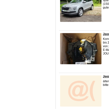
spar
(150
gute
Jee
Konv
bis 
von 
E-M
JOU 
Jeep
älte
bitt