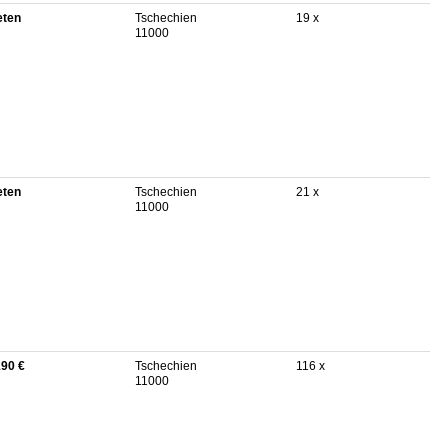
eten
Tschechien
19 x
11000
eten
Tschechien
21 x
11000
190 €
Tschechien
116 x
11000