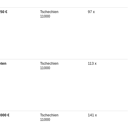
950 €
Tschechien
97 x
11000
eten
Tschechien
113 x
11000
 000 €
Tschechien
141 x
11000