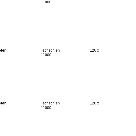
11000
eten
Tschechien
126 x
11000
eten
Tschechien
126 x
11000