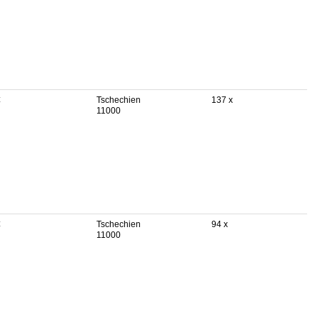
€
Tschechien
137 x
11000
€
Tschechien
94 x
11000