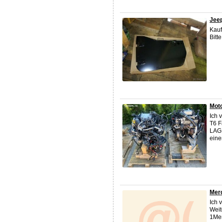
Jee
Kauf
Bitt
Moto
Ich 
T6 F
LAGE
eine
Mer
Ich 
Weit
1Me