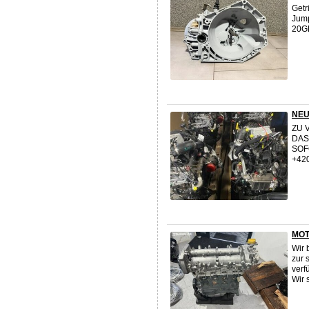
Getr
Jum
20G
NEU
ZU 
DAS
SOF
+42
MOT
Wir
zur 
verf
Wir 