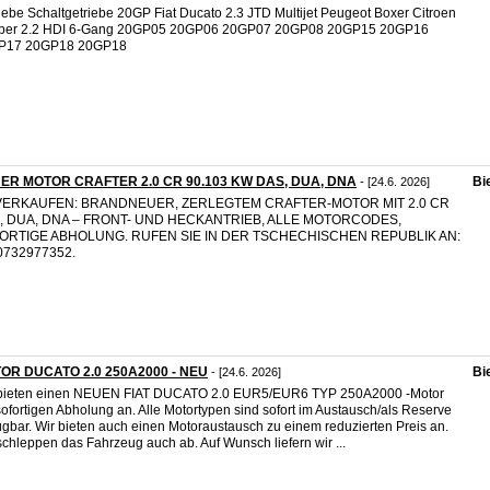
iebe Schaltgetriebe 20GP Fiat Ducato 2.3 JTD Multijet Peugeot Boxer Citroen
per 2.2 HDI 6-Gang 20GP05 20GP06 20GP07 20GP08 20GP15 20GP16
P17 20GP18 20GP18
ER MOTOR CRAFTER 2.0 CR 90.103 KW DAS, DUA, DNA
Bi
- [24.6. 2026]
VERKAUFEN: BRANDNEUER, ZERLEGTEM CRAFTER-MOTOR MIT 2.0 CR
, DUA, DNA – FRONT- UND HECKANTRIEB, ALLE MOTORCODES,
ORTIGE ABHOLUNG. RUFEN SIE IN DER TSCHECHISCHEN REPUBLIK AN:
0732977352.
OR DUCATO 2.0 250A2000 - NEU
Bi
- [24.6. 2026]
 bieten einen NEUEN FIAT DUCATO 2.0 EUR5/EUR6 TYP 250A2000 -Motor
sofortigen Abholung an. Alle Motortypen sind sofort im Austausch/als Reserve
ügbar. Wir bieten auch einen Motoraustausch zu einem reduzierten Preis an.
schleppen das Fahrzeug auch ab. Auf Wunsch liefern wir ...