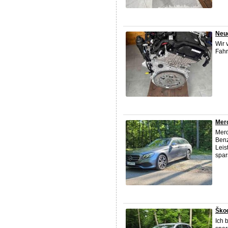
Neu
Wir 
Fahr
Merc
Merc
Benz
Leis
spar
Škod
Ich 