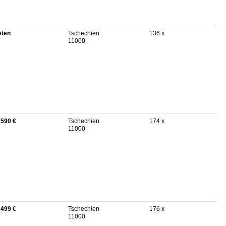
eten
Tschechien
136 x
11000
 590 €
Tschechien
174 x
11000
 499 €
Tschechien
176 x
11000