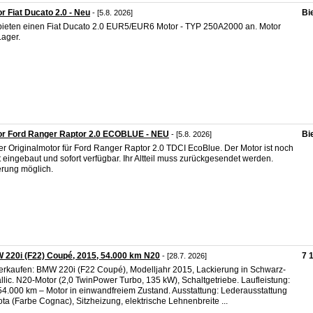
r Fiat Ducato 2.0 - Neu
Bi
- [5.8. 2026]
bieten einen Fiat Ducato 2.0 EUR5/EUR6 Motor - TYP 250A2000 an. Motor
Lager.
or Ford Ranger Raptor 2.0 ECOBLUE - NEU
Bi
- [5.8. 2026]
r Originalmotor für Ford Ranger Raptor 2.0 TDCI EcoBlue. Der Motor ist noch
t eingebaut und sofort verfügbar. Ihr Altteil muss zurückgesendet werden.
erung möglich.
220i (F22) Coupé, 2015, 54.000 km N20
7 
- [28.7. 2026]
erkaufen: BMW 220i (F22 Coupé), Modelljahr 2015, Lackierung in Schwarz-
llic. N20-Motor (2,0 TwinPower Turbo, 135 kW), Schaltgetriebe. Laufleistung:
54.000 km – Motor in einwandfreiem Zustand. Ausstattung: Lederausstattung
ta (Farbe Cognac), Sitzheizung, elektrische Lehnenbreite ...