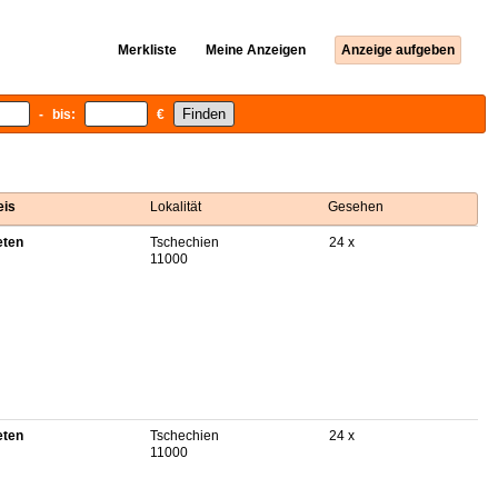
Merkliste
Meine Anzeigen
Anzeige aufgeben
- bis:
€
eis
Lokalität
Gesehen
eten
Tschechien
24 x
11000
eten
Tschechien
24 x
11000