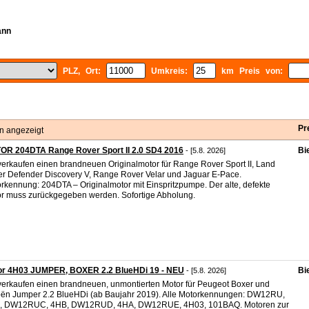
ann
PLZ, Ort:
Umkreis:
km Preis von:
Pr
n angezeigt
OR 204DTA Range Rover Sport II 2.0 SD4 2016
Bi
- [5.8. 2026]
verkaufen einen brandneuen Originalmotor für Range Rover Sport II, Land
r Defender Discovery V, Range Rover Velar und Jaguar E-Pace.
rkennung: 204DTA – Originalmotor mit Einspritzpumpe. Der alte, defekte
r muss zurückgegeben werden. Sofortige Abholung.
or 4H03 JUMPER, BOXER 2.2 BlueHDi 19 - NEU
Bi
- [5.8. 2026]
verkaufen einen brandneuen, unmontierten Motor für Peugeot Boxer und
oën Jumper 2.2 BlueHDi (ab Baujahr 2019). Alle Motorkennungen: DW12RU,
, DW12RUC, 4HB, DW12RUD, 4HA, DW12RUE, 4H03, 101BAQ. Motoren zur