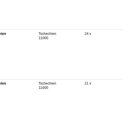
eten
Tschechien
24 x
11000
eten
Tschechien
21 x
11000