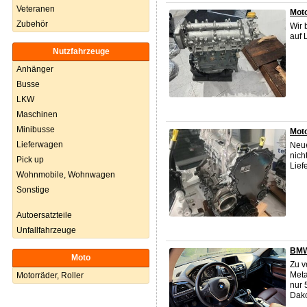
Veteranen
Moto
Zubehör
Wir 
auf 
Nutzfahrzeuge
Anhänger
Busse
LKW
Maschinen
Minibusse
Mot
Lieferwagen
Neue
nich
Pick up
Lief
Wohnmobile, Wohnwagen
Sonstige
Autoersatzteile
Unfallfahrzeuge
BMW 
Moto
Zu v
Meta
Motorräder, Roller
nur 
Dako