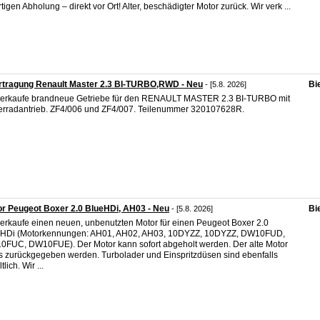
rtigen Abholung – direkt vor Ort! Alter, beschädigter Motor zurück. Wir verk ...
rtragung Renault Master 2.3 BI-TURBO,RWD - Neu
Bi
- [5.8. 2026]
verkaufe brandneue Getriebe für den RENAULT MASTER 2.3 BI-TURBO mit
erradantrieb. ZF4/006 und ZF4/007. Teilenummer 320107628R.
r Peugeot Boxer 2.0 BlueHDi, AH03 - Neu
Bi
- [5.8. 2026]
verkaufe einen neuen, unbenutzten Motor für einen Peugeot Boxer 2.0
eHDi (Motorkennungen: AH01, AH02, AH03, 10DYZZ, 10DYZZ, DW10FUD,
FUC, DW10FUE). Der Motor kann sofort abgeholt werden. Der alte Motor
 zurückgegeben werden. Turbolader und Einspritzdüsen sind ebenfalls
tlich. Wir ...