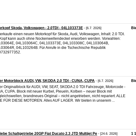
rkopf Skoda, Volkswagen - 2.0TDI - 04L103373E
Bi
- [6.7. 2026]
verkaufe einen neuen Motorkopf für Skoda, Audi, Volkswagen, Inhalt: 2.0 TDI.
Kopf kann auch ohne Nockenwellendeckel erworben werden. Vorwahlen:
103064E, 04L103064C, 04L103373E, 04L103308C, 04L103064B,
03064R, 04L103264B. Für Anrufe in die Tschechische Republik
0732977352.
er Motorblock AUDI, VW, SKODA 2.0 TDI - CUNA, CUPA
Bi
- [6.7. 2026]
r Originalblock für AUDI, VW, SEAT, SKODA 2.0 TDI Fahrzeuge, Motorcode -
, CUPA. Block mit neuer Kurbel, Pleueln, Kolben – neuer Block mit
leichswellen, brandneues Original – nicht angetrieben, nicht repariert. ALLE
E FÜR DIESE MOTOREN. Alles AUF LAGER. Wir bieten in unserem ...
iebe Schaltgetriebe 20GP Fiat Ducato 2.3 JTD Multijet Pe
1 
- [24.6. 2026]