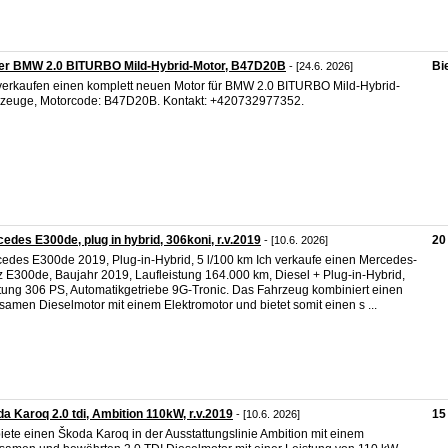
er BMW 2.0 BITURBO Mild-Hybrid-Motor, B47D20B
Bi
- [24.6. 2026]
verkaufen einen komplett neuen Motor für BMW 2.0 BITURBO Mild-Hybrid-
zeuge, Motorcode: B47D20B. Kontakt: +420732977352.
edes E300de, plug in hybrid, 306koni, r.v.2019
20
- [10.6. 2026]
edes E300de 2019, Plug-in-Hybrid, 5 l/100 km Ich verkaufe einen Mercedes-
 E300de, Baujahr 2019, Laufleistung 164.000 km, Diesel + Plug-in-Hybrid,
tung 306 PS, Automatikgetriebe 9G-Tronic. Das Fahrzeug kombiniert einen
samen Dieselmotor mit einem Elektromotor und bietet somit einen s ...
a Karoq 2.0 tdi, Ambition 110kW, r.v.2019
15
- [10.6. 2026]
biete einen Škoda Karoq in der Ausstattungslinie Ambition mit einem