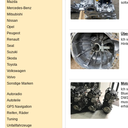
Mazda
sofo
Mercedes-Benz
Mitsubishi
Nissan
Opel
Peugeot
Übe
Renault
Ich 
Hint
Seat
Suzuki
Skoda
Toyota
Volkswagen
Volvo
Sonstige Marken
Moto
Ich 
Blu
Autoradio
DW10
Autoteile
muss
erhäl
GPS Navigation
Reifen, Räder
Tuning
Unfallfahrzeuge