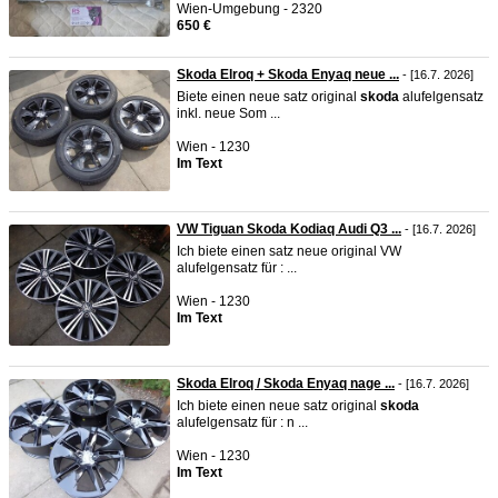
Wien-Umgebung - 2320
650 €
Skoda Elroq + Skoda Enyaq neue ...
- [16.7. 2026]
Biete einen neue satz original
skoda
alufelgensatz
inkl. neue Som ...
Wien - 1230
Im Text
VW Tiguan Skoda Kodiaq Audi Q3 ...
- [16.7. 2026]
Ich biete einen satz neue original VW
alufelgensatz für : ...
Wien - 1230
Im Text
Skoda Elroq / Skoda Enyaq nage ...
- [16.7. 2026]
Ich biete einen neue satz original
skoda
alufelgensatz für : n ...
Wien - 1230
Im Text