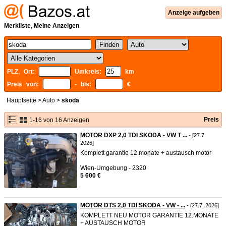
Anzeige aufgeben
Merkliste
,
Meine Anzeigen
PLZ, Ort:
Umkreis:
km
Preis von:
- bis:
€
Hauptseite
>
Auto
>
skoda
Preis
1-16 von 16 Anzeigen
MOTOR DXP 2,0 TDI SKODA - VW T ...
- [27.7.
2026]
Komplett garantie 12.monate + austausch motor
Wien-Umgebung - 2320
5 600 €
MOTOR DTS 2,0 TDI SKODA - VW - ...
- [27.7. 2026]
KOMPLETT NEU MOTOR GARANTIE 12.MONATE
+ AUSTAUSCH MOTOR