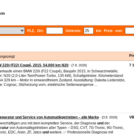
ann
PLZ, Ort:
Umkreis:
km Preis von:
Pr
angezeigt
220i (F22) Coupé, 2015, 54.000 km N20
7 
- [7.8. 2026]
verkaufe einen BMW 220i (F22 Coupé), Baujahr 2015, in Schwarzmetallic.
r: N20 (2,0-Liter-TwinPower-Turbo, 135 kW), Schaltgetriebe. Kilometerstand:
54.329 km – Motor in einwandfreiem Zustand. Ausstattung: Dakota-Ledersitze,
e: Cognac, Sitzheizung vorn, elektrische Seitenwangenve ...
eparatur und Service von Automatikgetrieben – alle Marke
V
- [3.8. 2026]
beschäftigen uns mit dem kompletten Service, der Diagnose
und
der
ratur
von Automatikgetrieben aller Typen – DSG, CVT, 7G-Tronic, 9G-Tronic,
onic, EDC, Aisin, ZF, Jatco
und
weitere. ✅ Professionelle Diagnose mit