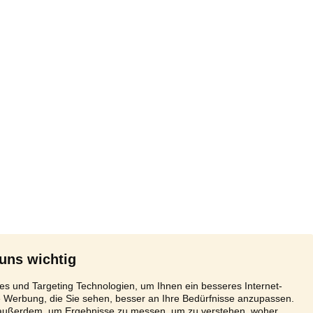
 uns wichtig
s und Targeting Technologien, um Ihnen ein besseres Internet-
e Werbung, die Sie sehen, besser an Ihre Bedürfnisse anzupassen.
 außerdem, um Ergebnisse zu messen, um zu verstehen, woher