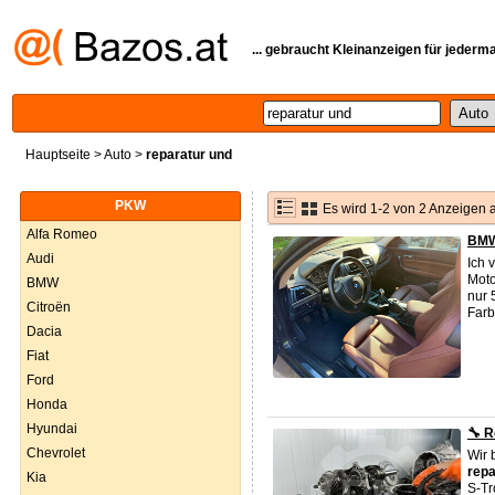
... gebraucht Kleinanzeigen für jederm
Hauptseite
>
Auto
>
reparatur und
PKW
Es wird 1-2 von 2 Anzeigen 
Alfa Romeo
BMW 
Audi
Ich 
Moto
BMW
nur 
Citroën
Farb
Dacia
Fiat
Ford
Honda
Hyundai
🔧 R
Chevrolet
Wir 
repa
Kia
S-Tr