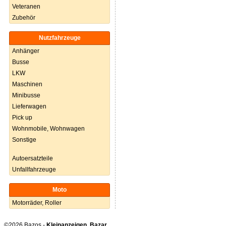
Veteranen
Zubehör
Nutzfahrzeuge
Anhänger
Busse
LKW
Maschinen
Minibusse
Lieferwagen
Pick up
Wohnmobile, Wohnwagen
Sonstige
Autoersatzteile
Unfallfahrzeuge
Moto
Motorräder, Roller
©2026 Bazos -
Kleinanzeigen, Bazar