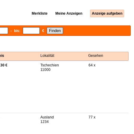
Merkliste
Meine Anzeigen
Anzeige aufgeben
- bis:
€
eis
Lokalität
Gesehen
130 €
Tschechien
64 x
11000
B
Ausland
77 x
1234