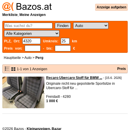
Anzeige aufgeben
Merkliste
,
Meine Anzeigen
PLZ, Ort:
Umkreis:
km
Preis von:
- bis:
€
Hauptseite
>
Auto
>
Perg
Preis
1-1 von 1 Anzeigen
Recaro Ubercaro Stoff für BMW ...
- [15.6. 2026]
Originale nicht neu gepolsterte Sportsitze in
Ubercaro-Stoff für ...
Freistadt - 4280
1 000 €
©2026 Bazos -
Kleinanzeigen, Bazar