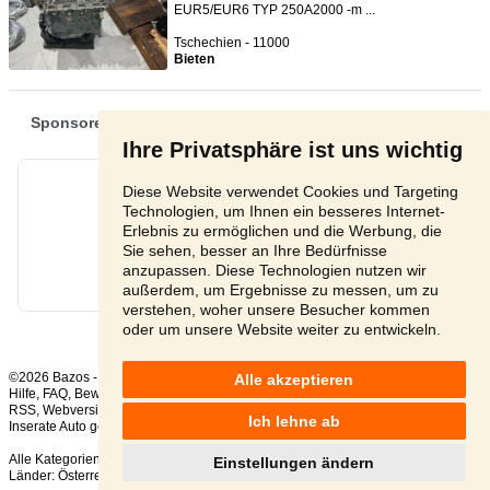
EUR5/EUR6 TYP 250A2000 -m ...
Tschechien - 11000
Bieten
Ihre Privatsphäre ist uns wichtig
Diese Website verwendet Cookies und Targeting
Technologien, um Ihnen ein besseres Internet-
Erlebnis zu ermöglichen und die Werbung, die
Sie sehen, besser an Ihre Bedürfnisse
anzupassen. Diese Technologien nutzen wir
außerdem, um Ergebnisse zu messen, um zu
verstehen, woher unsere Besucher kommen
oder um unsere Website weiter zu entwickeln.
©2026 Bazos -
Kleinanzeigen, Bazar
Alle akzeptieren
Hilfe
,
FAQ
,
Bewertung
,
Kontakt
,
Nutzungsbedingungen
,
Datenschutzerklärung
,
RSS
,
Ich lehne ab
Inserate Auto gesamt:
140
, in 24 Stunden:
1
Alle Kategorien
,
Beliebte Suchen
Einstellungen ändern
Länder:
Österreich
,
Tschechien
,
Slowakei
,
Polen