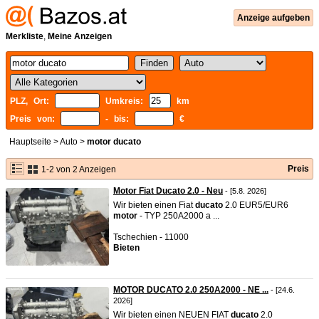
Anzeige aufgeben
Merkliste
,
Meine Anzeigen
PLZ, Ort:
Umkreis:
km
Preis von:
- bis:
€
Hauptseite
>
Auto
>
motor ducato
Preis
1-2 von 2 Anzeigen
Motor Fiat Ducato 2.0 - Neu
- [5.8. 2026]
Wir bieten einen Fiat
ducato
2.0 EUR5/EUR6
motor
- TYP 250A2000 a ...
Tschechien - 11000
Bieten
MOTOR DUCATO 2.0 250A2000 - NE ...
- [24.6.
2026]
Wir bieten einen NEUEN FIAT
ducato
2.0