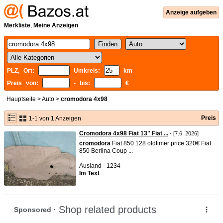
Anzeige aufgeben
Merkliste
,
Meine Anzeigen
PLZ, Ort:
Umkreis:
km
Preis von:
- bis:
€
Hauptseite
>
Auto
>
cromodora 4x98
Preis
1-1 von 1 Anzeigen
Cromodora 4x98 Fiat 13" Fiat ...
- [7.6. 2026]
cromodora
Fiat 850 128 oldtimer price 320€ Fiat
850 Berlina Coup ...
Ausland - 1234
Im Text