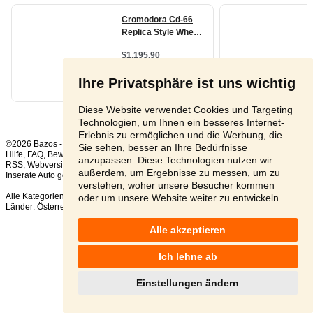
Ihre Privatsphäre ist uns wichtig
Diese Website verwendet Cookies und Targeting
Technologien, um Ihnen ein besseres Internet-
Erlebnis zu ermöglichen und die Werbung, die
©2026 Bazos -
Kleinanzeigen, Bazar
Sie sehen, besser an Ihre Bedürfnisse
Hilfe
,
FAQ
,
Bewertung
,
Kontakt
,
Nutzungsbedingungen
,
Datenschutzerklärung
,
anzupassen. Diese Technologien nutzen wir
RSS
,
außerdem, um Ergebnisse zu messen, um zu
Inserate Auto gesamt:
140
, in 24 Stunden:
6
verstehen, woher unsere Besucher kommen
Alle Kategorien
,
Beliebte Suchen
oder um unsere Website weiter zu entwickeln.
Länder:
Österreich
,
Tschechien
,
Slowakei
,
Polen
Alle akzeptieren
Ich lehne ab
Einstellungen ändern