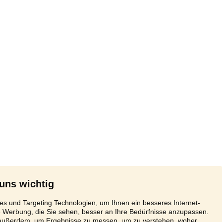
 uns wichtig
s und Targeting Technologien, um Ihnen ein besseres Internet-
e Werbung, die Sie sehen, besser an Ihre Bedürfnisse anzupassen.
 außerdem, um Ergebnisse zu messen, um zu verstehen, woher