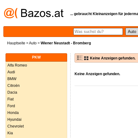
... gebraucht Kleinanzeigen für jederm
Hauptseite
>
Auto
>
Wiener Neustadt - Bromberg
PKW
Keine Anzeigen gefunden.
Alfa Romeo
Audi
Keine Anzeigen gefunden.
BMW
Citroën
Dacia
Fiat
Ford
Honda
Hyundai
Chevrolet
Kia