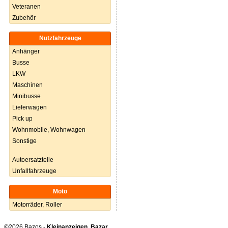
Veteranen
Zubehör
Nutzfahrzeuge
Anhänger
Busse
LKW
Maschinen
Minibusse
Lieferwagen
Pick up
Wohnmobile, Wohnwagen
Sonstige
Autoersatzteile
Unfallfahrzeuge
Moto
Motorräder, Roller
©2026 Bazos -
Kleinanzeigen, Bazar