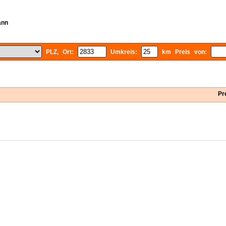
ann
PLZ, Ort:
Umkreis:
km Preis von:
Pr