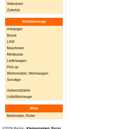
Veteranen
Zubehör
Nutzfahrzeuge
Anhänger
Busse
LKW
Maschinen
Minibusse
Lieferwagen
Pick up
Wohnmobile, Wohnwagen
Sonstige
Autoersatzteile
Unfallfahrzeuge
Moto
Motorräder, Roller
©2026 Bazos -
Kleinanzeigen, Bazar