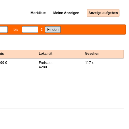
Merkliste
Meine Anzeigen
Anzeige aufgeben
- bis:
€
eis
Lokalität
Gesehen
000 €
Freistadt
117 x
4280