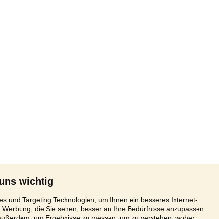
 uns wichtig
s und Targeting Technologien, um Ihnen ein besseres Internet-
e Werbung, die Sie sehen, besser an Ihre Bedürfnisse anzupassen.
 außerdem, um Ergebnisse zu messen, um zu verstehen, woher