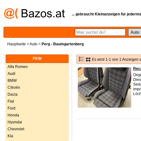
... gebraucht Kleinanzeigen für jederm
Hauptseite
>
Auto
>
Perg - Baumgartenberg
PKW
Es wird 1-1 von 1 Anzeigen 
Alfa Romeo
Rec
Audi
Orig
Dies
BMW
Seda
Citroën
impo
Löch
Dacia
Fiat
Ford
Honda
Hyundai
Chevrolet
Kia