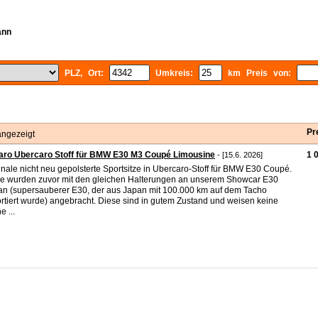
ann
PLZ, Ort:
Umkreis:
km Preis von:
Pr
angezeigt
aro Ubercaro Stoff für BMW E30 M3 Coupé Limousine
1 
- [15.6. 2026]
inale nicht neu gepolsterte Sportsitze in Ubercaro-Stoff für BMW E30 Coupé.
e wurden zuvor mit den gleichen Halterungen an unserem Showcar E30
n (supersauberer E30, der aus Japan mit 100.000 km auf dem Tacho
rtiert wurde) angebracht. Diese sind in gutem Zustand und weisen keine
e ...