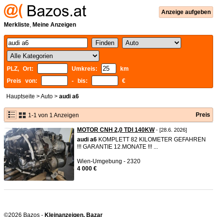
Anzeige aufgeben
Merkliste
,
Meine Anzeigen
PLZ, Ort:
Umkreis:
km
Preis von:
- bis:
€
Hauptseite
>
Auto
>
audi a6
Preis
1-1 von 1 Anzeigen
MOTOR CNH 2,0 TDI 140KW
- [28.6. 2026]
audi
a6
KOMPLETT 82 KILOMETER GEFAHREN
!!! GARANTIE 12.MONATE !!! ...
Wien-Umgebung - 2320
4 000 €
©2026 Bazos -
Kleinanzeigen, Bazar