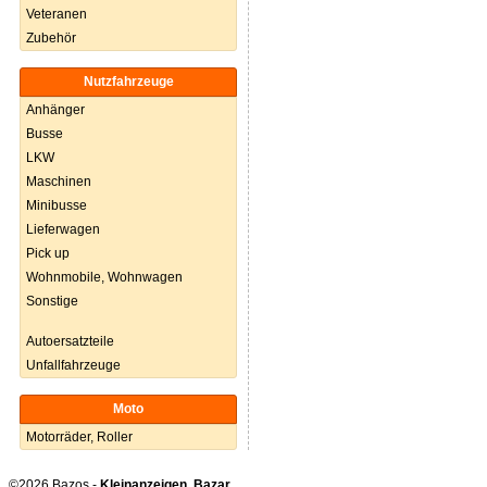
Veteranen
Zubehör
Nutzfahrzeuge
Anhänger
Busse
LKW
Maschinen
Minibusse
Lieferwagen
Pick up
Wohnmobile, Wohnwagen
Sonstige
Autoersatzteile
Unfallfahrzeuge
Moto
Motorräder, Roller
©2026 Bazos -
Kleinanzeigen, Bazar