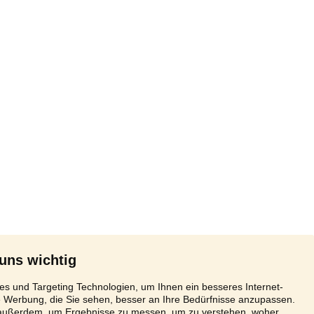
 uns wichtig
s und Targeting Technologien, um Ihnen ein besseres Internet-
e Werbung, die Sie sehen, besser an Ihre Bedürfnisse anzupassen.
 außerdem, um Ergebnisse zu messen, um zu verstehen, woher