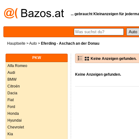
... gebraucht Kleinanzeigen für jederm
Hauptseite
>
Auto
>
Eferding - Aschach an der Donau
PKW
Keine Anzeigen gefunden.
Alfa Romeo
Audi
Keine Anzeigen gefunden.
BMW
Citroën
Dacia
Fiat
Ford
Honda
Hyundai
Chevrolet
Kia