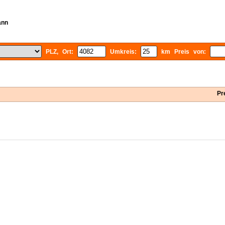
ann
PLZ, Ort:
Umkreis:
km Preis von:
Pr