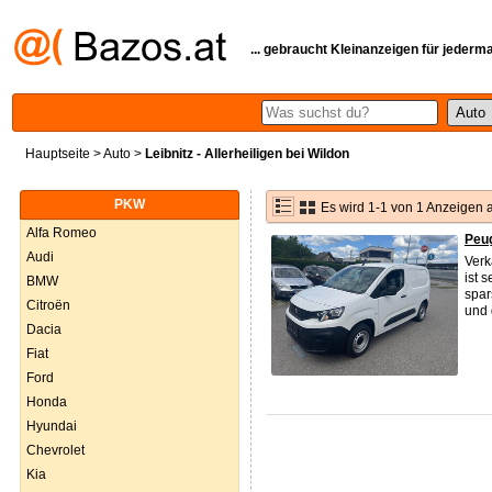
... gebraucht Kleinanzeigen für jederm
Hauptseite
>
Auto
>
Leibnitz - Allerheiligen bei Wildon
PKW
Es wird 1-1 von 1 Anzeigen 
Alfa Romeo
Peug
Audi
Verk
ist 
BMW
spar
Citroën
und 
Dacia
Fiat
Ford
Honda
Hyundai
Chevrolet
Kia