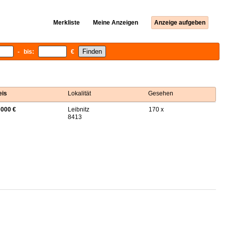
Merkliste
Meine Anzeigen
Anzeige aufgeben
- bis:
€
eis
Lokalität
Gesehen
 000 €
Leibnitz
170 x
8413