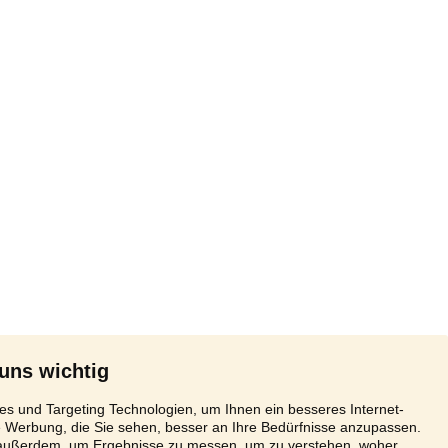
 uns wichtig
s und Targeting Technologien, um Ihnen ein besseres Internet-
e Werbung, die Sie sehen, besser an Ihre Bedürfnisse anzupassen.
 außerdem, um Ergebnisse zu messen, um zu verstehen, woher