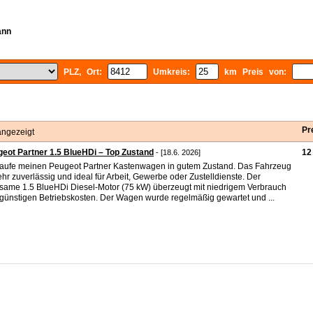
ann
PLZ, Ort:
Umkreis:
km Preis von:
Pr
angezeigt
eot Partner 1.5 BlueHDi – Top Zustand
12
- [18.6. 2026]
aufe meinen Peugeot Partner Kastenwagen in gutem Zustand. Das Fahrzeug
sehr zuverlässig und ideal für Arbeit, Gewerbe oder Zustelldienste. Der
same 1.5 BlueHDi Diesel-Motor (75 kW) überzeugt mit niedrigem Verbrauch
günstigen Betriebskosten. Der Wagen wurde regelmäßig gewartet und ...