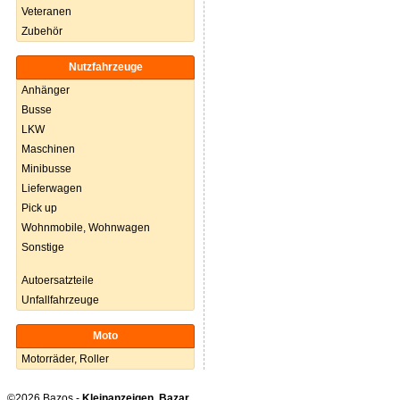
Veteranen
Zubehör
Nutzfahrzeuge
Anhänger
Busse
LKW
Maschinen
Minibusse
Lieferwagen
Pick up
Wohnmobile, Wohnwagen
Sonstige
Autoersatzteile
Unfallfahrzeuge
Moto
Motorräder, Roller
©2026 Bazos -
Kleinanzeigen, Bazar