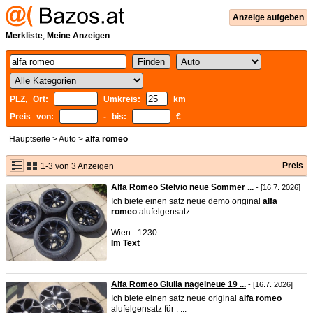
Anzeige aufgeben
Merkliste
,
Meine Anzeigen
PLZ, Ort:
Umkreis:
km
Preis von:
- bis:
€
Hauptseite
>
Auto
>
alfa romeo
Preis
1-3 von 3 Anzeigen
Alfa Romeo Stelvio neue Sommer ...
- [16.7. 2026]
Ich biete einen satz neue demo original
alfa
romeo
alufelgensatz ...
Wien - 1230
Im Text
Alfa Romeo Giulia nagelneue 19 ...
- [16.7. 2026]
Ich biete einen satz neue original
alfa
romeo
alufelgensatz für : ...