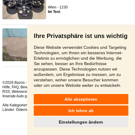
Wien - 1230
Im Text
Cromodora 4x98 Fiat 13" Fiat ...
- [7.6. 2026]
Ihre Privatsphäre ist uns wichtig
Cromodora Fiat 850 128 oldtimer price 320€ Fiat
850 Berlina Coup ...
Diese Website verwendet Cookies und Targeting
Ausland - 1234
Technologien, um Ihnen ein besseres Internet-
Im Text
Erlebnis zu ermöglichen und die Werbung, die
Sie sehen, besser an Ihre Bedürfnisse
anzupassen. Diese Technologien nutzen wir
außerdem, um Ergebnisse zu messen, um zu
verstehen, woher unsere Besucher kommen
©2026 Bazos -
Kleinanzeigen, Bazar
oder um unsere Website weiter zu entwickeln.
Hilfe
,
FAQ
,
Bewertung
,
Kontakt
,
Nutzungsbedingungen
,
Datenschutzerklärung
,
RSS
,
Inserate Auto gesamt:
140
, in 24 Stunden:
1
Alle akzeptieren
Alle Kategorien
,
Beliebte Suchen
Länder:
Österreich
,
Tschechien
,
Slowakei
,
Polen
Ich lehne ab
Einstellungen ändern