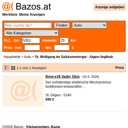
Anzeige aufgeben
Merkliste
,
Meine Anzeigen
PLZ, Ort:
Umkreis:
km
Preis von:
- bis:
€
Hauptseite
>
Auto
>
St. Wolfgang im Salzkammergut - Aigen-Voglhub
Preis
1-1 von 1 Anzeigen
Bmw e36 Vader Sitze
- [15.6. 2026]
Der vollständige elektrische Mechanismus
funktioniert einwandfrei ...
St. Gilgen - 5340
990 €
©2026 Bazos -
Kleinanzeigen, Bazar