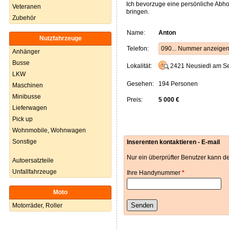
Ich bevorzuge eine persönliche Abho
Veteranen
bringen.
Zubehör
Name:
Anton
Nutzfahrzeuge
Telefon:
090... Nummer anzeige
Anhänger
Busse
Lokalität:
2421
Neusiedl am S
LKW
Gesehen:
194 Personen
Maschinen
Minibusse
Preis:
5 000 €
Lieferwagen
Pick up
Wohnmobile, Wohnwagen
Sonstige
Inserenten kontaktieren - E-mail
Nur ein überprüfter Benutzer kann de
Autoersatzteile
Unfallfahrzeuge
Ihre Handynummer
*
Moto
Senden
Motorräder, Roller