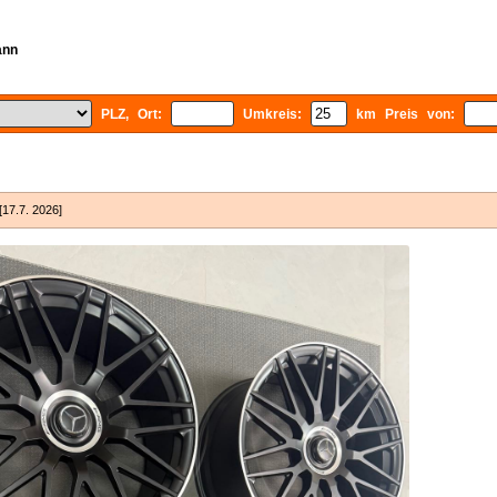
ann
PLZ, Ort:
Umkreis:
km Preis von:
[17.7. 2026]