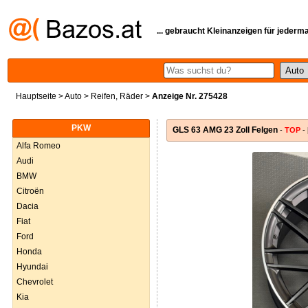
... gebraucht Kleinanzeigen für jederm
Hauptseite
>
Auto
>
Reifen, Räder
>
Anzeige Nr. 275428
PKW
GLS 63 AMG 23 Zoll Felgen
-
TOP
- 
Alfa Romeo
Audi
BMW
Citroën
Dacia
Fiat
Ford
Honda
Hyundai
Chevrolet
Kia