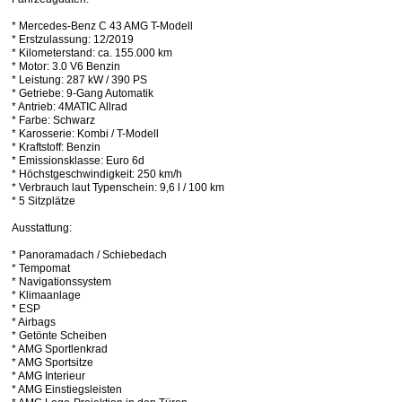
* Mercedes-Benz C 43 AMG T-Modell
* Erstzulassung: 12/2019
* Kilometerstand: ca. 155.000 km
* Motor: 3.0 V6 Benzin
* Leistung: 287 kW / 390 PS
* Getriebe: 9-Gang Automatik
* Antrieb: 4MATIC Allrad
* Farbe: Schwarz
* Karosserie: Kombi / T-Modell
* Kraftstoff: Benzin
* Emissionsklasse: Euro 6d
* Höchstgeschwindigkeit: 250 km/h
* Verbrauch laut Typenschein: 9,6 l / 100 km
* 5 Sitzplätze
Ausstattung:
* Panoramadach / Schiebedach
* Tempomat
* Navigationssystem
* Klimaanlage
* ESP
* Airbags
* Getönte Scheiben
* AMG Sportlenkrad
* AMG Sportsitze
* AMG Interieur
* AMG Einstiegsleisten