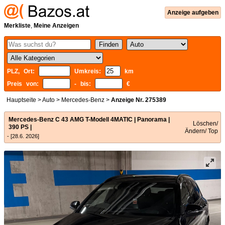
Anzeige aufgeben
Merkliste
,
Meine Anzeigen
PLZ, Ort:
Umkreis:
km
Preis von:
- bis:
€
Hauptseite
>
Auto
>
Mercedes-Benz
>
Anzeige Nr. 275389
Mercedes-Benz C 43 AMG T-Modell 4MATIC | Panorama |
Löschen/
390 PS |
Ändern/ Top
- [28.6. 2026]