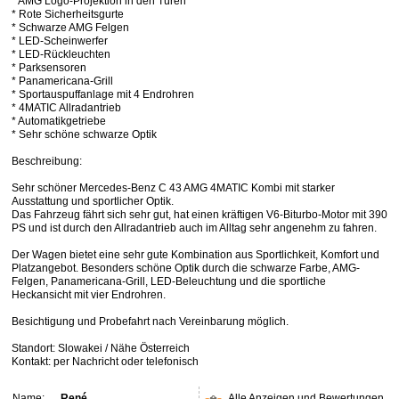
* AMG Logo-Projektion in den Türen
* Rote Sicherheitsgurte
* Schwarze AMG Felgen
* LED-Scheinwerfer
* LED-Rückleuchten
* Parksensoren
* Panamericana-Grill
* Sportauspuffanlage mit 4 Endrohren
* 4MATIC Allradantrieb
* Automatikgetriebe
* Sehr schöne schwarze Optik
Beschreibung:
Sehr schöner Mercedes-Benz C 43 AMG 4MATIC Kombi mit starker
Ausstattung und sportlicher Optik.
Das Fahrzeug fährt sich sehr gut, hat einen kräftigen V6-Biturbo-Motor mit 390
PS und ist durch den Allradantrieb auch im Alltag sehr angenehm zu fahren.
Der Wagen bietet eine sehr gute Kombination aus Sportlichkeit, Komfort und
Platzangebot. Besonders schöne Optik durch die schwarze Farbe, AMG-
Felgen, Panamericana-Grill, LED-Beleuchtung und die sportliche
Heckansicht mit vier Endrohren.
Besichtigung und Probefahrt nach Vereinbarung möglich.
Standort: Slowakei / Nähe Österreich
Kontakt: per Nachricht oder telefonisch
Name:
René
Alle Anzeigen und Bewertungen