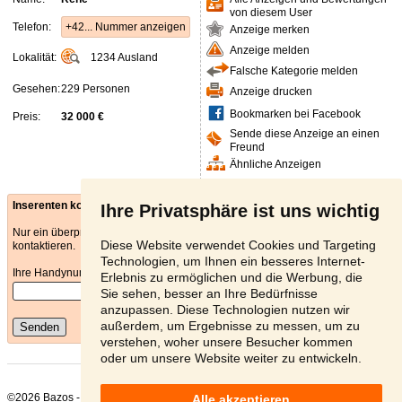
von diesem User
Telefon:
+42... Nummer anzeigen
Anzeige merken
Anzeige melden
Lokalität:
1234
Ausland
Falsche Kategorie melden
Gesehen:
229 Personen
Anzeige drucken
Bookmarken bei Facebook
Preis:
32 000 €
Sende diese Anzeige an einen
Freund
Ähnliche Anzeigen
Inserenten kontaktieren - E-mail
Ihre Privatsphäre ist uns wichtig
Nur ein überprüfter Benutzer kann den Anbieter über das E-Mail Formular
Diese Website verwendet Cookies und Targeting
kontaktieren.
Technologien, um Ihnen ein besseres Internet-
Ihre Handynummer
*
Erlebnis zu ermöglichen und die Werbung, die
Sie sehen, besser an Ihre Bedürfnisse
anzupassen. Diese Technologien nutzen wir
außerdem, um Ergebnisse zu messen, um zu
Senden
verstehen, woher unsere Besucher kommen
oder um unsere Website weiter zu entwickeln.
©2026 Bazos -
Kleinanzeigen, Bazar Mercedes-Benz
Alle akzeptieren