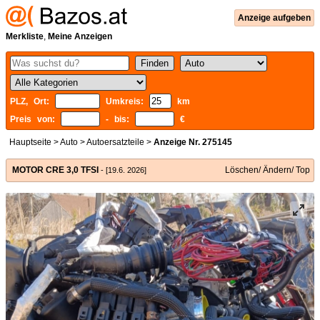
Anzeige aufgeben
Merkliste
,
Meine Anzeigen
PLZ, Ort:
Umkreis:
km
Preis von:
- bis:
€
Hauptseite
>
Auto
>
Autoersatzteile
>
Anzeige Nr. 275145
MOTOR CRE 3,0 TFSI
Löschen/ Ändern/ Top
- [19.6. 2026]