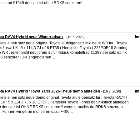
lettrad €1049 der satz ist ohne RDKS senzoren! ...
ta RAV4 Hybrid neue Winterradsatz
Im
- [16.7. 2026]
biete einen satz neue original Toyota alufelgensatz inkl neue WR fur : Toyota
 / usw. LK : 5 x 114,3 7J x 18 ET35 ( Hersteller Toyota ) 225/60R18 Sebring
 WR , reifenprofil neu! preis ist fur 4stuck komplettrad €1399 der satz ist inkl.
 senzoren! Die angebotenen ...
ta RAV4 Hybrid / Toyot Yaris 2026+ neue demo alufelgen
Im
- [16.7. 2026]
biete einen satz neue demo original Toyota alufelgensatz fur : Toyota RAV4 /
 LK : 5 x 114,3 7J x 18 ET35 ( Hersteller Toyota ) preis ist fur 4stuck alufelgen
 der satz ist OHNE RDKS senzoren!!! wenn brauchts du RDKS senzoren
, können wir gerne montieren dazu +40€ ...