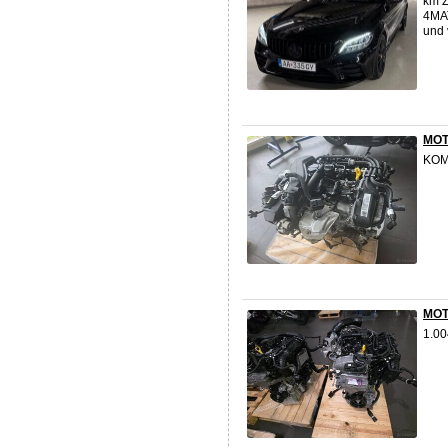
km Z
4MAT
und 
MOT
KOM
MOT
1.00