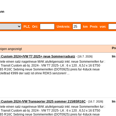
ann
PLZ, Ort:
Umkreis:
km Preis von:
Pr
eigen angezeigt
d Custom 2024+/VW T7 2025+ neue Sommerradsatz
Im
- [16.7. 2026]
biete einen satz nagelneue MAK alufelgensatz inkl. neue Sommerreifen fur :
 Transit Custom ab bj. 2024-. VW T7 2025- LK : 6 x 120 , 6,5J x 16 ET50
65 R16C Sebring neue Sommerreifen (DOT0925) preis fur 4stuck neue
lettrad €999 der satz ist ohne RDKS senzoren! ...
d Custom 2024-/VW Transporter 2025 sommer 215/65R16C
Im
- [16.7. 2026]
biete einen satz nagelneue MAK alufelgensatz inkl. neue Sommerreifen fur :
 Transit Custom ab bj. 2024-. VW T7 2025- LK : 6 x 120 , 6,5J x 16 ET50
65 R16C Sebring neue Sommerreifen (DOT0925) preis fur 4stuck neue