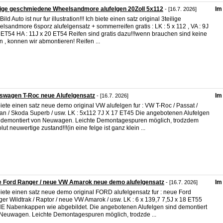
lige geschmiedene Wheelsandmore alufelgen 20Zoll 5x112
Im
- [16.7. 2026]
ild Auto ist nur fur illustration!!! Ich biete einen satz original 3teilige
lsandmore 6sporz alufelgensatz + sommerreifen gratis : LK : 5 x 112 , VA : 9J
 ET54 HA : 11J x 20 ET54 Reifen sind gratis dazu!!!wenn brauchen sind keine
en , konnen wir abmontieren! Reifen ...
swagen T-Roc neue Alufelgensatz
Im
- [16.7. 2026]
biete einen satz neue demo original VW alufelgen fur : VW T-Roc / Passat /
an / Skoda Superb / usw. LK : 5x112 7J X 17 ET45 Die angebotenen Alufelgen
 demontiert von Neuwagen. Leichte Demontagespuren möglich, trodzdem
lut neuwertige zustand!!!(in eine felge ist ganz klein ...
 Ford Ranger / neue VW Amarok neue demo alufelgensatz
Im
- [16.7. 2026]
biete einen satz neue demo original FORD alufelgensatz fur : neue Ford
er Wildtrak / Raptor / neue VW Amarok / usw. LK : 6 x 139,7 7,5J x 18 ET55
 Nabenkappen wie abgebildet. Die angebotenen Alufelgen sind demontiert
Neuwagen. Leichte Demontagespuren möglich, trodzde ...