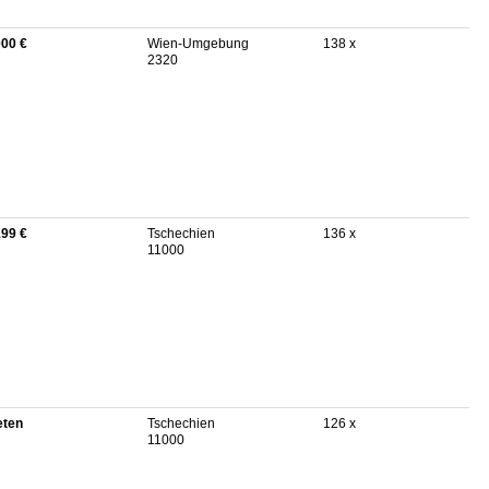
000 €
Wien-Umgebung
138 x
2320
199 €
Tschechien
136 x
11000
eten
Tschechien
126 x
11000