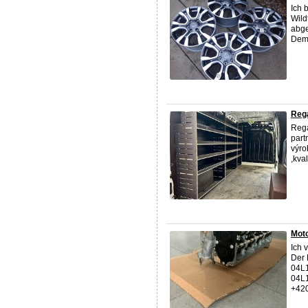
Ich 
Wild
abge
Demo
Regá
Regá
part
výro
,kva
Moto
Ich 
Der 
04L
04L1
+42