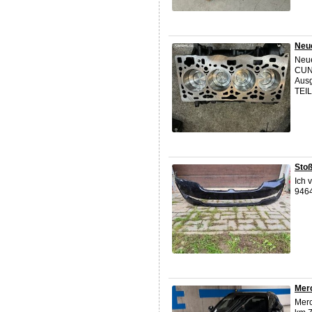
Neu
Neue
CUNA
Ausg
TEIL
Stoß
Ich 
9464
Merc
Merc