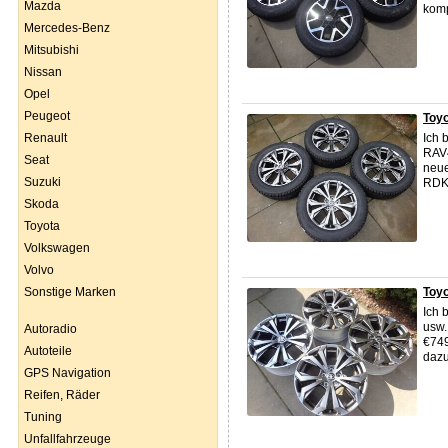
Mazda
komp
Mercedes-Benz
Mitsubishi
Nissan
Opel
Peugeot
Toyo
Renault
Ich 
RAV4
Seat
neue
Suzuki
RDKS
Skoda
Toyota
Volkswagen
Volvo
Sonstige Marken
Toyo
Ich 
usw.
Autoradio
€749
Autoteile
dazu
GPS Navigation
Reifen, Räder
Tuning
Unfallfahrzeuge