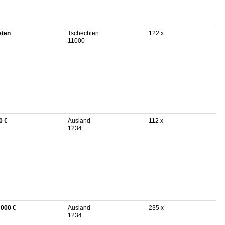
eten
Tschechien
122 x
11000
0 €
Ausland
112 x
1234
 000 €
Ausland
235 x
1234