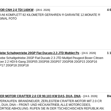
OR CNH 2,0 TDI 140KW
4 
- [28.6. 2026]
I A6 KOMPLETT 82 KILOMETER GEFAHREN !!! GARANTIE 12.MONATE !!!
GINAL FOTO
iebe Schaltgetriebe 20GP Fiat Ducato 2.3 JTD Multijet Pe
1 
- [24.6. 2026]
iebe Schaltgetriebe 20GP Fiat Ducato 2.3 JTD Multijet Peugeot Boxer Citroen
per 2.2 HDI 6-Gang 20GP05 20GP06 20GP07 20GP08 20GP15 20GP16
P17 20GP18 20GP18
ER MOTOR CRAFTER 2.0 CR 90.103 KW DAS, DUA, DNA
Bi
- [24.6. 2026]
VERKAUFEN: BRANDNEUER, ZERLEGTEM CRAFTER-MOTOR MIT 2.0 CR
, DUA, DNA – FRONT- UND HECKANTRIEB, ALLE MOTORCODES,
ORTIGE ABHOLUNG. RUFEN SIE IN DER TSCHECHISCHEN REPUBLIK AN: