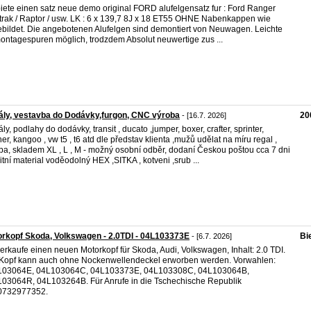
biete einen satz neue demo original FORD alufelgensatz fur : Ford Ranger
trak / Raptor / usw. LK : 6 x 139,7 8J x 18 ET55 OHNE Nabenkappen wie
bildet. Die angebotenen Alufelgen sind demontiert von Neuwagen. Leichte
ntagespuren möglich, trodzdem Absolut neuwertige zus ...
ly, vestavba do Dodávky,furgon, CNC výroba
20
- [16.7. 2026]
ly, podlahy do dodávky, transit , ducato ,jumper, boxer, crafter, sprinter,
ner, kangoo , vw t5 , t6 atd dle představ klienta ,mužů udělat na míru regal ,
ba, skladem XL , L , M - možný osobní odběr, dodaní Českou poštou cca 7 dni
litní material voděodolný HEX ,SITKA , kotveni ,srub ...
rkopf Skoda, Volkswagen - 2.0TDI - 04L103373E
Bi
- [6.7. 2026]
verkaufe einen neuen Motorkopf für Skoda, Audi, Volkswagen, Inhalt: 2.0 TDI.
Kopf kann auch ohne Nockenwellendeckel erworben werden. Vorwahlen:
103064E, 04L103064C, 04L103373E, 04L103308C, 04L103064B,
03064R, 04L103264B. Für Anrufe in die Tschechische Republik
0732977352.