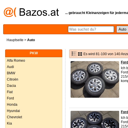
... gebraucht Kleinanzeigen für jederm
Hauptseite
>
Auto
PKW
Es wird 81-100 von 140 Anz
Alfa Romeo
For
Audi
Ich 
Ford
BMW
215/
Citroën
komp
Dacia
Fiat
Ford
Honda
Hyundai
For
Chevrolet
Ich 
Ford
Kia
215/