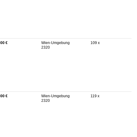
900 €
Wien-Umgebung
109 x
2320
000 €
Wien-Umgebung
119 x
2320