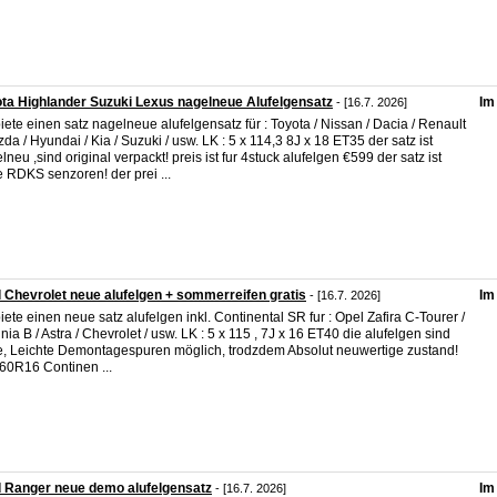
ta Highlander Suzuki Lexus nagelneue Alufelgensatz
Im
- [16.7. 2026]
biete einen satz nagelneue alufelgensatz für : Toyota / Nissan / Dacia / Renault
zda / Hyundai / Kia / Suzuki / usw. LK : 5 x 114,3 8J x 18 ET35 der satz ist
lneu ,sind original verpackt! preis ist fur 4stuck alufelgen €599 der satz ist
 RDKS senzoren! der prei ...
 Chevrolet neue alufelgen + sommerreifen gratis
Im
- [16.7. 2026]
biete einen neue satz alufelgen inkl. Continental SR fur : Opel Zafira C-Tourer /
gnia B / Astra / Chevrolet / usw. LK : 5 x 115 , 7J x 16 ET40 die alufelgen sind
, Leichte Demontagespuren möglich, trodzdem Absolut neuwertige zustand!
60R16 Continen ...
 Ranger neue demo alufelgensatz
Im
- [16.7. 2026]