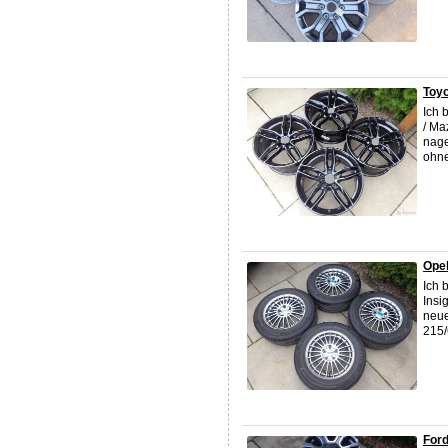
Toyo
Ich 
/ Ma
nage
ohne
Opel
Ich 
Insi
neue
215/
Ford