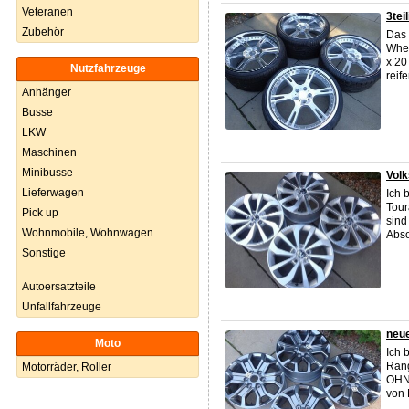
Veteranen
3tei
Zubehör
Das B
Whee
x 20
Nutzfahrzeuge
reif
Anhänger
Busse
LKW
Maschinen
Minibusse
Volk
Lieferwagen
Ich 
Tour
Pick up
sind
Wohnmobile, Wohnwagen
Abso
Sonstige
Autoersatzteile
Unfallfahrzeuge
neue
Moto
Ich 
Rang
Motorräder, Roller
OHNE
von 