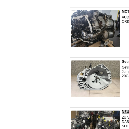
MOT
AUD
ORI
Getr
Getr
Jum
20G
NEU
ZU 
DAS
SOF