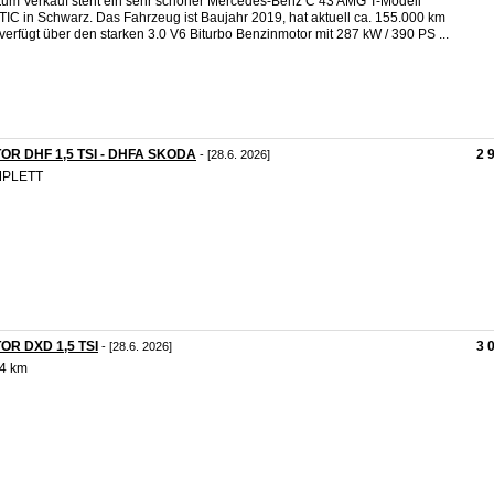
um Verkauf steht ein sehr schöner Mercedes-Benz C 43 AMG T-Modell
IC in Schwarz. Das Fahrzeug ist Baujahr 2019, hat aktuell ca. 155.000 km
verfügt über den starken 3.0 V6 Biturbo Benzinmotor mit 287 kW / 390 PS ...
OR DHF 1,5 TSI - DHFA SKODA
2 
- [28.6. 2026]
PLETT
OR DXD 1,5 TSI
3 
- [28.6. 2026]
4 km