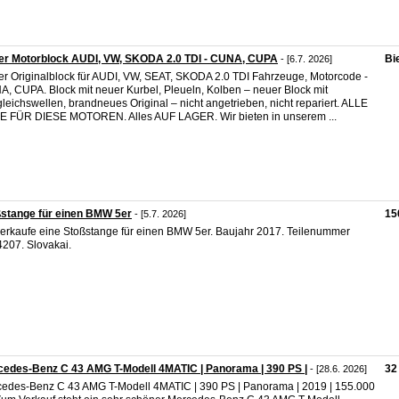
er Motorblock AUDI, VW, SKODA 2.0 TDI - CUNA, CUPA
Bi
- [6.7. 2026]
r Originalblock für AUDI, VW, SEAT, SKODA 2.0 TDI Fahrzeuge, Motorcode -
, CUPA. Block mit neuer Kurbel, Pleueln, Kolben – neuer Block mit
leichswellen, brandneues Original – nicht angetrieben, nicht repariert. ALLE
E FÜR DIESE MOTOREN. Alles AUF LAGER. Wir bieten in unserem ...
stange für einen BMW 5er
15
- [5.7. 2026]
verkaufe eine Stoßstange für einen BMW 5er. Baujahr 2017. Teilenummer
207. Slovakai.
edes-Benz C 43 AMG T-Modell 4MATIC | Panorama | 390 PS |
32
- [28.6. 2026]
edes-Benz C 43 AMG T-Modell 4MATIC | 390 PS | Panorama | 2019 | 155.000