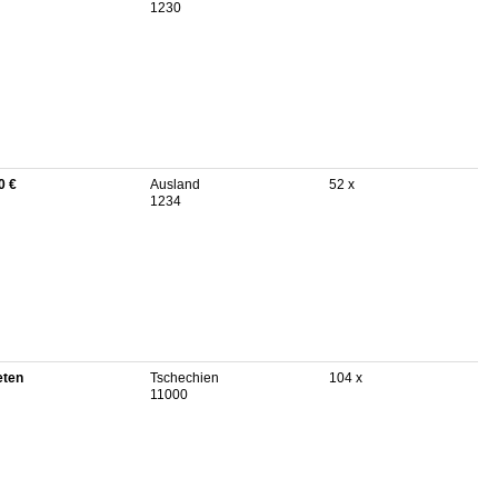
1230
0 €
Ausland
52 x
1234
eten
Tschechien
104 x
11000