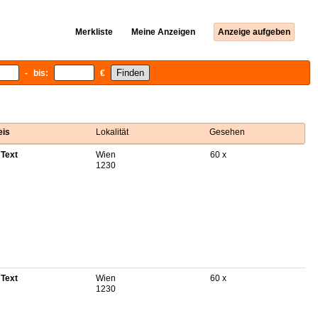
Merkliste
Meine Anzeigen
Anzeige aufgeben
- bis:
€
eis
Lokalität
Gesehen
 Text
Wien
60 x
1230
 Text
Wien
60 x
1230